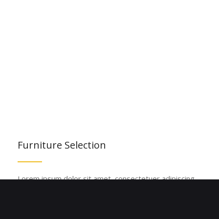
Furniture Selection
Lorem ipsum dolor sit amet, consectetuer adipiscing
elit. Aenean commodo ligula eget dolor. Aenean
massa. Cum sociis natoque penatibus et magnis dis
parturient montes, nascetur ridiculus mus. Donec