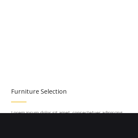
Furniture Selection
Lorem ipsum dolor sit amet, consectetuer adipiscing
elit. Aenean commodo ligula eget dolor. Aenean
massa. Cum sociis natoque penatibus et magnis dis
parturient montes, nascetur ridiculus mus. Donec